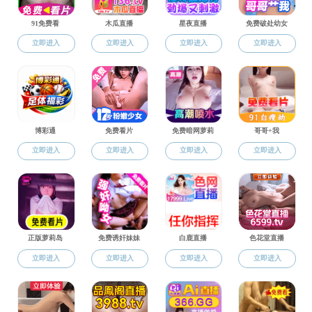
分党校动态
支部建设
2020
年
班讨论会议
党员活动
工会工作