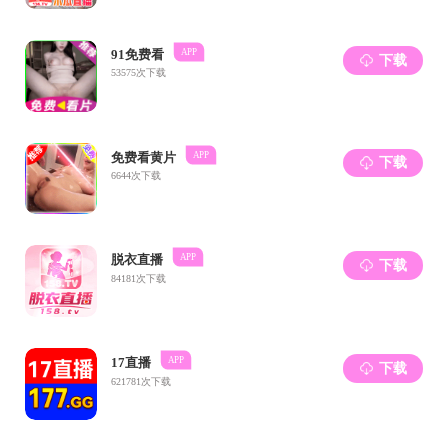
而后，
力量”这三
最后，
出了宝贵的
上一篇：
种子
下一篇：
植物